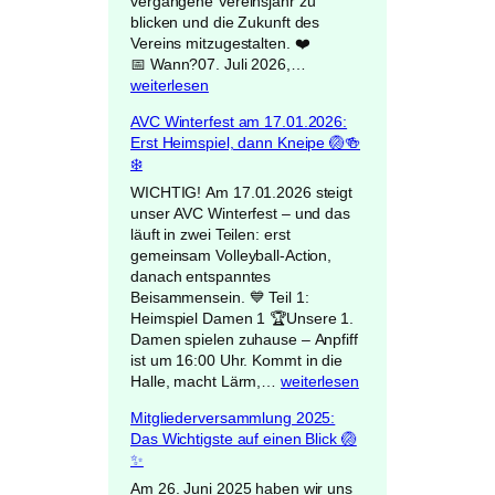
vergangene Vereinsjahr zu
blicken und die Zukunft des
Vereins mitzugestalten. ❤️
M
📅 Wann?07. Juli 2026,…
i
weiterlesen
t
AVC Winterfest am 17.01.2026:
g
Erst Heimspiel, dann Kneipe 🏐🍻
l
❄️
i
e
WICHTIG! Am 17.01.2026 steigt
d
unser AVC Winterfest – und das
e
läuft in zwei Teilen: erst
r
gemeinsam Volleyball-Action,
v
danach entspanntes
e
Beisammensein. 💙 Teil 1:
r
Heimspiel Damen 1 🏆Unsere 1.
s
Damen spielen zuhause – Anpfiff
a
ist um 16:00 Uhr. Kommt in die
m
A
Halle, macht Lärm,…
weiterlesen
m
V
Mitgliederversammlung 2025:
l
C
Das Wichtigste auf einen Blick 🏐
u
W
✨
n
i
g
n
Am 26. Juni 2025 haben wir uns