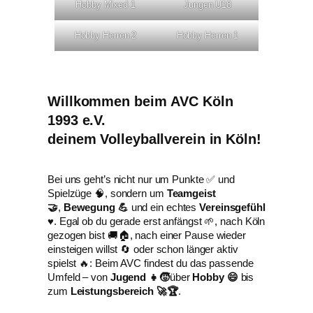
Hobby Mixed 1
Jungen U18
Hobby Herren 2
Hobby Herren 1
Willkommen beim
AVC Köln
1993 e.V.
deinem Volleyballverein in Köln!
Bei uns geht’s nicht nur um Punkte ✅ und
Spielzüge 🧠, sondern um
Teamgeist
🤝
,
Bewegung 💪
und ein echtes
Vereinsgefühl
♥️. Egal ob du gerade erst anfängst 🌱, nach Köln
gezogen bist 🚚🏠, nach einer Pause wieder
einsteigen willst 🔄 oder schon länger aktiv
spielst 🔥: Beim AVC findest du das passende
Umfeld – von
Jugend 👧🧒
über
Hobby 😄
bis
zum
Leistungsbereich 🚀🏆
.