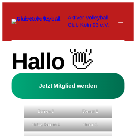
Zum
Inhalt
Aktiver Volleyball
springen
Club Köln 93 e.V.
Hallo
👋
Jetzt Mitglied werden
Damen 2
Damen 1
Hobby Damen 1
Herren 1