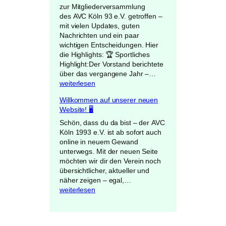
2
t
zur Mitgliederversammlung
0
e
des AVC Köln 93 e.V. getroffen –
2
r
mit vielen Updates, guten
6
f
Nachrichten und ein paar
:
e
wichtigen Entscheidungen. Hier
S
s
die Highlights: 🏆 Sportliches
e
t
Highlight:Der Vorstand berichtete
i
a
M
über das vergangene Jahr –…
d
m
i
weiterlesen
a
1
t
Willkommen auf unserer neuen
b
7
g
Website! 🖥️
e
.
l
i
0
i
Schön, dass du da bist – der AVC
!
1
e
Köln 1993 e.V. ist ab sofort auch
🏐
.
d
online in neuem Gewand
🤝
2
e
unterwegs. Mit der neuen Seite
0
r
möchten wir dir den Verein noch
2
v
übersichtlicher, aktueller und
6
e
W
näher zeigen – egal,…
:
r
i
weiterlesen
E
s
l
r
a
l
s
m
k
t