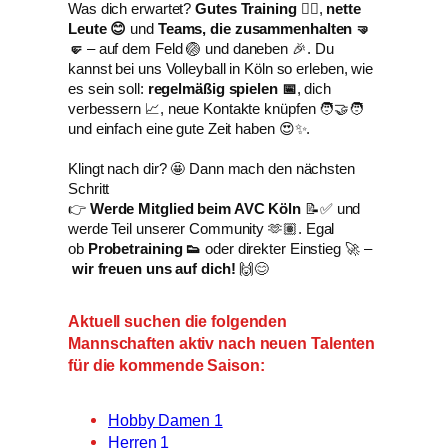
Was dich erwartet?
Gutes Training 🏋️‍♀️
,
nette
Leute 😊
und
Teams, die zusammenhalten 🤜
🤛
– auf dem Feld 🏐 und daneben 🎉. Du
kannst bei uns Volleyball in Köln so erleben, wie
es sein soll:
regelmäßig spielen 📅
, dich
verbessern 📈, neue Kontakte knüpfen 🧑‍🤝‍🧑
und einfach eine gute Zeit haben 😍✨.
Klingt nach dir? 🤩 Dann mach den nächsten
Schritt
👉
Werde Mitglied beim AVC Köln
📝✅ und
werde Teil unserer Community 🫶🏽. Egal
ob
Probetraining 👟
oder direkter Einstieg 🚀 –
wir freuen uns auf dich!
🙌😊
Aktuell suchen die folgenden
Mannschaften aktiv nach neuen Talenten
für die kommende Saison:
Hobby Damen 1
Herren 1