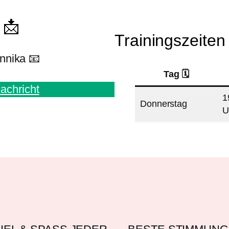
 📩
Trainingszeite
nnika 📧
Tag 🗓️
achricht
1
Donnerstag
U