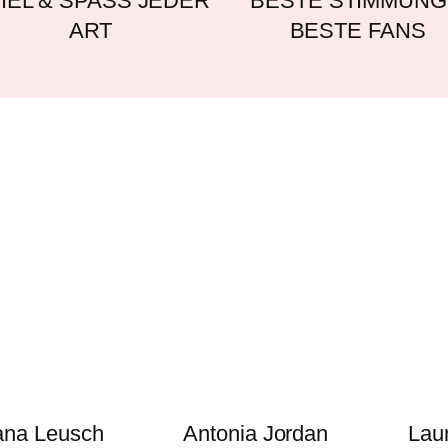
IEL & SPASS JEDER
BESTE STIMMUNG
ART
BESTE FANS
ana Leusch
Antonia Jordan
Lau