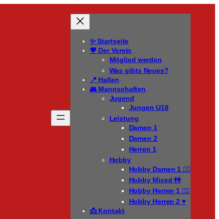
✨ Startseite
🖤 Der Verein
Mitglied werden
Was gibts Neues?
📍 Hallen
👥 Mannschaften
Jugend
Jungen U18
Leistung
Damen 1
Damen 2
Herren 1
Hobby
Hobby Damen 1 🧍‍♀️
Hobby Mixed 👫
Hobby Herren 1 🧍‍♂️
Hobby Herren 2 ♥️
📩 Kontakt