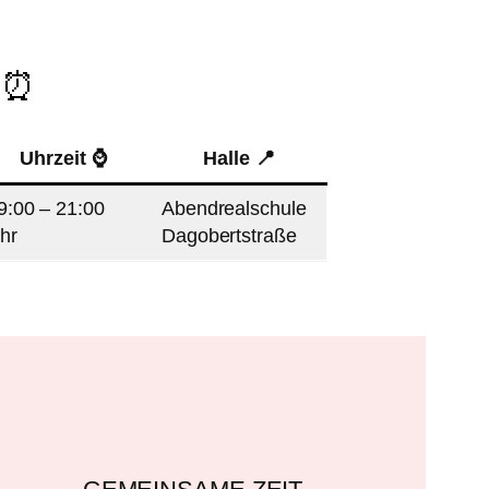
n ⏰
Uhrzeit ⌚️
Halle 📍
9:00 – 21:00
Abendrealschule
hr
Dagobertstraße