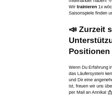
miteinander haben! 
Wir
trainieren
1x wöch
Saisonspiele finden u
📣 Zurzeit 
Unterstütz
Positionen 
Wenn Du Erfahrung im 
das Läufersystem kenn
und Dir eine angeneh
ist, freuen wir uns üb
per Mail an Annika! 