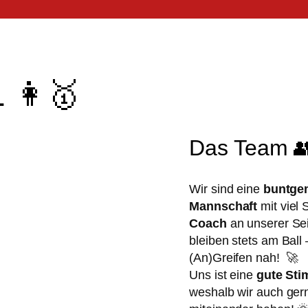
 👩🥇
Das Team 
Wir sind eine
buntgem
Mannschaft
mit viel
Coach
an unserer Sei
bleiben stets am Ball
(An)Greifen nah! 🚀
Uns ist eine
gute St
weshalb wir auch gern