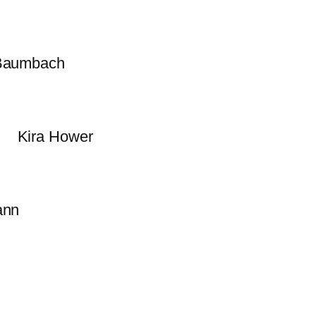
Baumbach
Kira Hower
ann